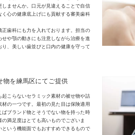
更しませんか。口元が見違えることで自信
なく心の健康底上げにも貢献する審美歯科
矯正歯科にも力を入れております。担当の
わせや顎の動きにも注意しながら治療を進
おり、美しい歯並びと口内の健康を守って
せ物を練馬区にてご提供
も起こらないセラミック素材の被せ物や詰
素材の一つです。最初の見た目は保険適用
えばブランド物とそうでない物を持った時
様の満足度はとても高いものでございま
いという機能面でもおすすめできるもので