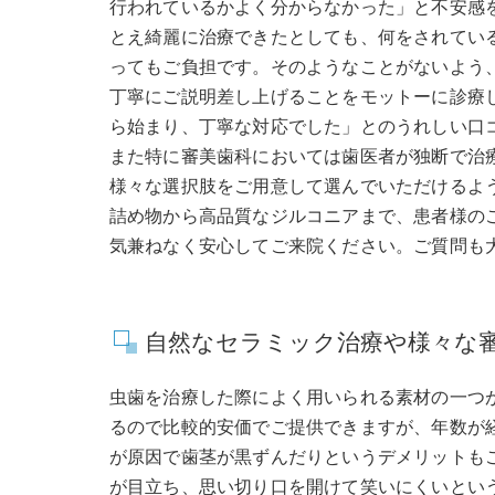
行われているかよく分からなかった」と不安感
とえ綺麗に治療できたとしても、何をされてい
ってもご負担です。そのようなことがないよう
丁寧にご説明差し上げることをモットーに診療
ら始まり、丁寧な対応でした」とのうれしい口
また特に審美歯科においては歯医者が独断で治
様々な選択肢をご用意して選んでいただけるよ
詰め物から高品質なジルコニアまで、患者様の
気兼ねなく安心してご来院ください。ご質問も
自然なセラミック治療や様々な
虫歯を治療した際によく用いられる素材の一つ
るので比較的安価でご提供できますが、年数が
が原因で歯茎が黒ずんだりというデメリットも
が目立ち、思い切り口を開けて笑いにくいとい